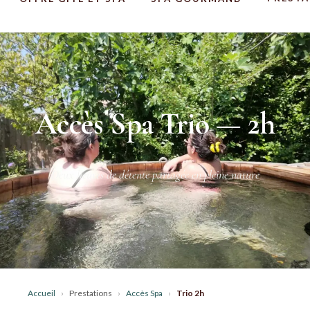
Accès Spa Trio — 2h
Deux heures de détente partagée en pleine nature
Accueil
›
Prestations
›
Accès Spa
›
Trio 2h