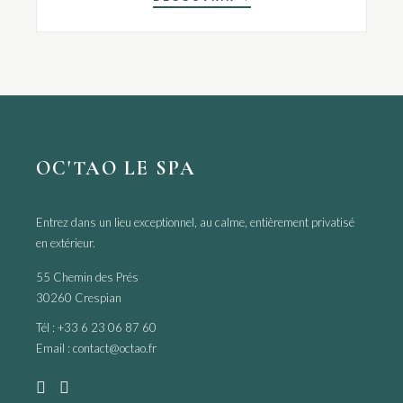
OC'TAO LE SPA
Entrez dans un lieu exceptionnel, au calme, entièrement privatisé
en extérieur.
55 Chemin des Prés
30260 Crespian
Tél :
+33 6 23 06 87 60
Email :
contact@octao.fr

