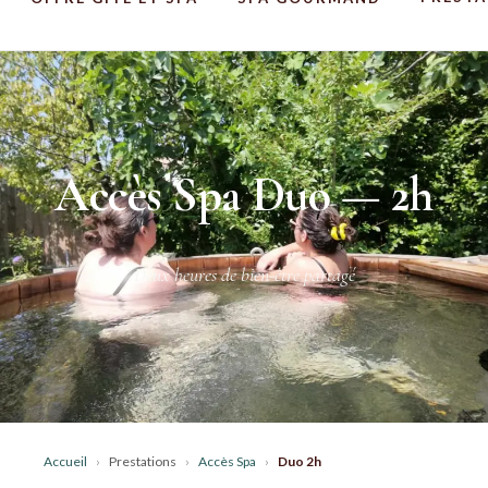
Accès Spa Duo — 2h
Deux heures de bien-être partagé
Accueil
›
Prestations
›
Accès Spa
›
Duo 2h