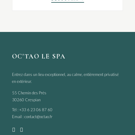
OC'TAO LE SPA
Entrez dans un lieu exceptionnel, au calme, entièrement privatisé
en extérieur.
55 Chemin des Prés
30260 Crespian
Tél :
+33 6 23 06 87 60
Email :
contact@octao.fr

