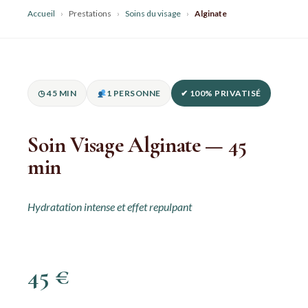
Accueil
›
Prestations
›
Soins du visage
›
Alginate
◷ 45 MIN
1 PERSONNE
✔ 100% PRIVATISÉ
Soin Visage Alginate — 45
min
Hydratation intense et effet repulpant
45 €