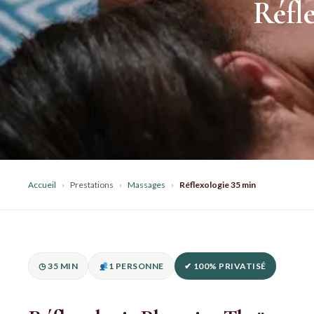
Réfle
Accueil
›
Prestations
›
Massages
›
Réflexologie 35 min
◷ 35 MIN
1 PERSONNE
✔ 100% PRIVATISÉ