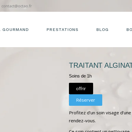
contact@octao.fr
A GOURMAND
PRESTATIONS
BLOG
B
PACK ZEN
TRAITANT ALGINA
ACCES-SPA
Soins de 1h
SOINS-DU-CORPS
offrir
SOINS-DU-VISAGE
MASSAGES
Réserver
COIFFURE
Profitez d’un soin visage d’une
HEBERGEMENT
rendez-vous.
CHIGNONS
Ce soin contient un nettoyage,