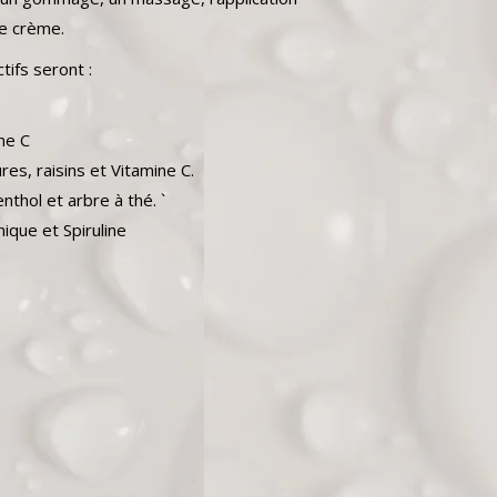
e crème.
ctifs seront :
ine C
res, raisins et Vitamine C.
thol et arbre à thé. `
que et Spiruline