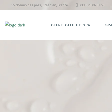
55 chemin des près, Crespian, France
+33 6 23 06 87 60
OFFRE GITE ET SPA
SP