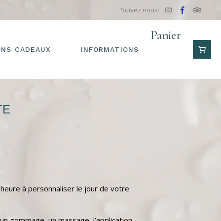
Suivez nous:
Panier
ONS CADEAUX
INFORMATIONS
BIENVENUE
TE
ACCES
BAIN NORDIQUE
ESPACE DÉTENTE
SAUNA
 heure à personnaliser le jour de votre
 un gommage, un massage, l’application